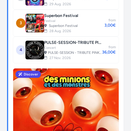
29 Aug. 2026
Superbon Festival
from
Festival
3
3,00€
Superbon Festival
28 Aug. 2026
PULSE-SESSION-TRIBUTE PINK FLOYD
from
Concert
4
36,00€
PULSE-SESSION - TRIBUTE PINK FLOYD
27 Nov. 2026
Discover