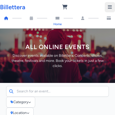
Billettera
Home
ALL ONLINE EVENTS
Discover events available on Billettera. Concerts, shows,
theatre, festivals and more. Book your tickets in just a few
clicks.
Category
Location