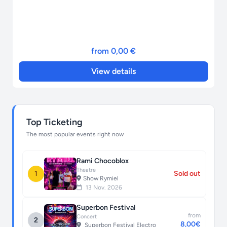
from 0,00 €
View details
Top Ticketing
The most popular events right now
Rami Chocoblox
Theatre
1
Sold out
Show Rymiel
13 Nov. 2026
Superbon Festival
from
Concert
2
8,00€
Superbon Festival Electro