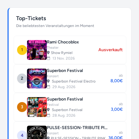
Top-Tickets
Die beliebtesten Veranstaltungen im Moment
Rami Chocoblox
Theater
1
Ausverkauft
Show Rymiel
13 Nov. 2026
Superbon Festival
ab
Konzert
2
8,00€
Superbon Festival Electro
29 Aug. 2026
Superbon Festival
ab
Festival
3
3,00€
Superbon Festival
28 Aug. 2026
PULSE-SESSION-TRIBUTE PINK FLOYD
ab
Konzert
4
36,00€
PULSE-SESSION - TRIBUTE PINK FLOYD