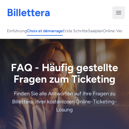
Billettera
Menü
Einführung
Choix et démarrage
Erste Schritte
Saalplan
Online-Verkau
FAQ - Häufig gestellte
Fragen zum Ticketing
Finden Sie alle Antworten auf Ihre Fragen zu
Billettera, Ihrer kostenlosen Online-Ticketing-
Lösung