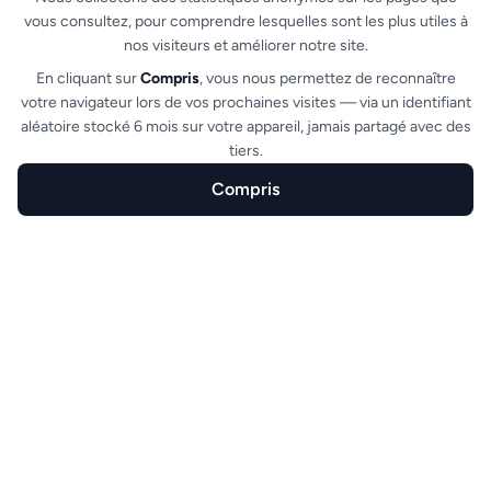
vous consultez, pour comprendre lesquelles sont les plus utiles à
nos visiteurs et améliorer notre site.
En cliquant sur
Compris
, vous nous permettez de reconnaître
votre navigateur lors de vos prochaines visites — via un identifiant
aléatoire stocké 6 mois sur votre appareil, jamais partagé avec des
Direktdruck
tiers.
Compris
Drucken Sie direkt aus dem Kassenmodus,
ohne zwischenzeitlichen Download.
Startseite
Erstellen
Funktionen
Branchen
FAQ
Kompatibel mit jedem Drucker (PDF, Thermo,
Laser).
Alle Funktionen ansehen