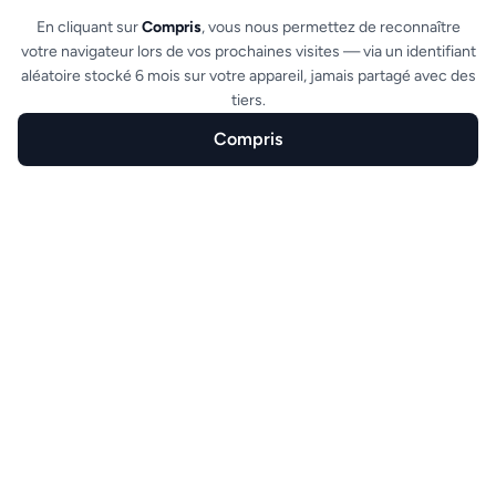
En cliquant sur
Compris
, vous nous permettez de reconnaître
Automatischer Versand
votre navigateur lors de vos prochaines visites — via un identifiant
aléatoire stocké 6 mois sur votre appareil, jamais partagé avec des
Die Rechnung wird per E-Mail an den Kunden
tiers.
mit seinen E-Tickets über unseren
Compris
Transaktions-Mail-Service versendet. Keine
Startseite
Erstellen
Funktionen
Branchen
FAQ
Aktion erforderlich.
Alle Funktionen ansehen
Entdecken Sie auch