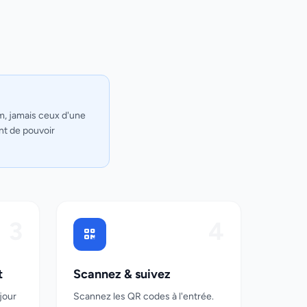
om, jamais ceux d'une
ant de pouvoir
3
4
t
Scannez & suivez
jour
Scannez les QR codes à l'entrée.