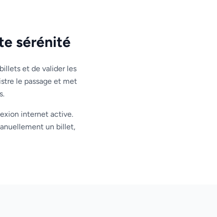
te sérénité
llets et de valider les
istre le passage et met
s.
exion internet active.
anuellement un billet,