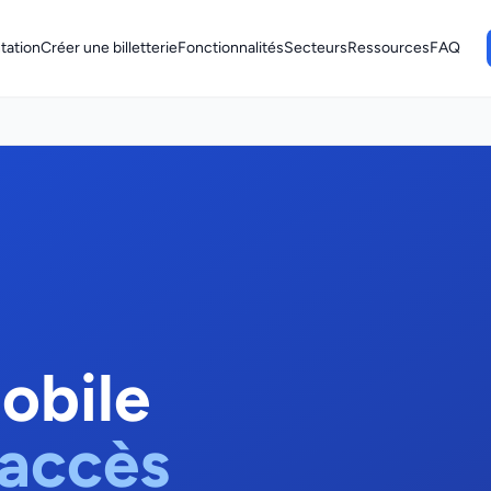
tation
Créer une billetterie
Fonctionnalités
Secteurs
Ressources
FAQ
obile
'accès