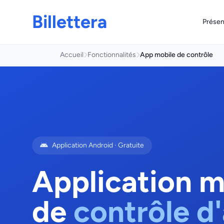
Billettera
Présen
Accueil
Fonctionnalités
App mobile de contrôle
Application Android · Gratuite
Application m
de
contrôle d