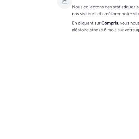
Nous collectons des statistiques a
nos visiteurs et améliorer notre sit
En cliquant sur
Compris
, vous nou
aléatoire stocké 6 mois sur votre a
Gestion d'équipe
Invitez vos collaborateurs avec des rôl
permissions granulaires (admin, vendeu
contrôleur).