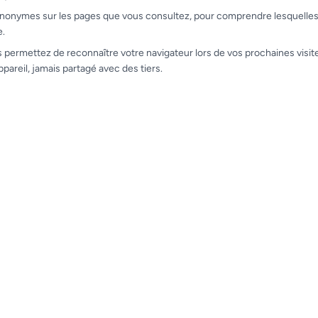
nonymes sur les pages que vous consultez, pour comprendre lesquelles s
e.
s permettez de reconnaître votre navigateur lors de vos prochaines visite
ppareil, jamais partagé avec des tiers.
Voir toutes les fonctionnalités
Découvrez aussi
App mobile contrôle
es et
Application Android/iOS gratuite pour
Opti
r,
scanner les billets à l'entrée de vos
rass
événements.