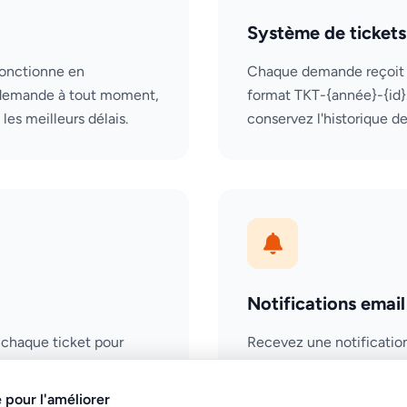
Système de tickets
fonctionne en
Chaque demande reçoit 
demande à tout moment,
format TKT-{année}-{id}
es meilleurs délais.
conservez l'historique d
Notifications email
 chaque ticket pour
Recevez une notification
aptures d'écran, photos
réponse est apportée à 
.
aucune mise à jour.
 pour l'améliorer