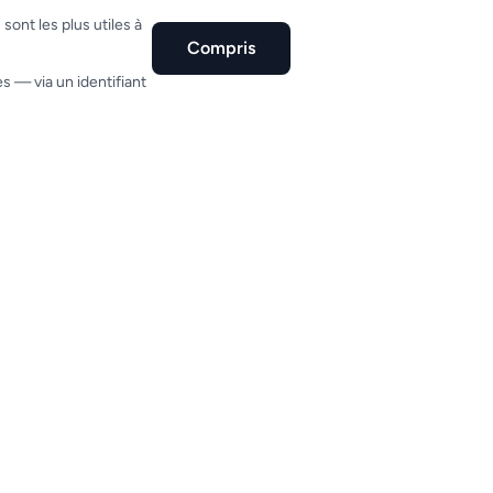
ont les plus utiles à
Compris
s — via un identifiant
Garantie de remboursement
on de garantie de remboursement pour
urer vos acheteurs en cas d'imprévu.