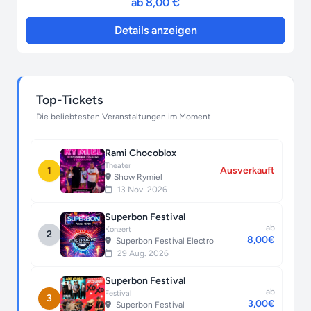
ab 8,00 €
Details anzeigen
Top-Tickets
Die beliebtesten Veranstaltungen im Moment
Rami Chocoblox
Theater
1
Ausverkauft
Show Rymiel
13 Nov. 2026
Superbon Festival
ab
Konzert
2
8,00€
Superbon Festival Electro
29 Aug. 2026
Superbon Festival
ab
Festival
3
3,00€
Superbon Festival