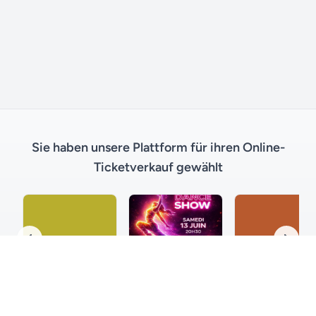
Sie haben unsere Plattform für ihren Online-
Ticketverkauf gewählt
l'Unisson", Atelier Dantza
Gala 2026
Gala de danse 2026
Gala 2026