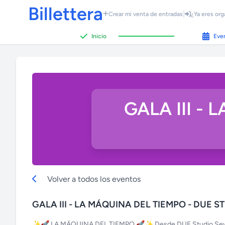
Billettera
|
Crear mi venta de entradas
¿Ya eres org
Inicio
Eve
GALA III -
Volver a todos los eventos
GALA III - LA MÁQUINA DEL TIEMPO - DUE S
✨🚀 LA MÁQUINA DEL TIEMPO 🚀✨ Desde DUE Studio Sevilla o