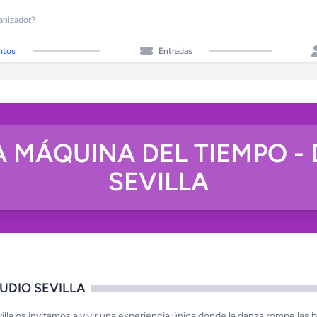
anizador?
ntos
Entradas
 LA MÁQUINA DEL TIEMPO -
SEVILLA
TUDIO SEVILLA
s invitamos a vivir una experiencia única donde la danza rompe las 