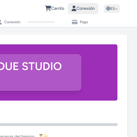
Carrito
Conexión
ES
Conexión
Pago
 DUE STUDIO
barreras del tiempo… ⏳💫