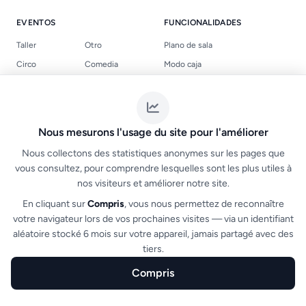
EVENTOS
FUNCIONALIDADES
Taller
Otro
Plano de sala
Circo
Comedia
Modo caja
Concierto
Conferencia
Integración web
Danza
Festival
E-entradas QR
Formación
Ópera
Códigos promocionales
Nous mesurons l'usage du site pour l'améliorer
Feria / Salón
Seminario
App móvil
Nous collectons des statistiques anonymes sur les pages que
Fiesta
Espectáculo
Soporte 24/7
vous consultez, pour comprendre lesquelles sont les plus utiles à
Deporte
Teatro
Ver todas las funcionalidades
nos visiteurs et améliorer notre site.
Venta privada
Visita
En cliquant sur
Compris
, vous nous permettez de reconnaître
votre navigateur lors de vos prochaines visites — via un identifiant
aléatoire stocké 6 mois sur votre appareil, jamais partagé avec des
ENLACES ÚTILES
LEGAL
tiers.
Los eventos
Condiciones Generales de Uso
Compris
Crear una taquilla
Conformidad NF525
Inicio
Crear
Funciones
Sectores
FAQ
FAQ