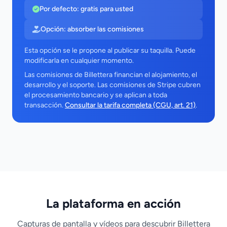
Por defecto: gratis para usted
Opción: absorber las comisiones
Esta opción se le propone al publicar su taquilla. Puede
modificarla en cualquier momento.
Las comisiones de Billettera financian el alojamiento, el
desarrollo y el soporte. Las comisiones de Stripe cubren
el procesamiento bancario y se aplican a toda
transacción.
Consultar la tarifa completa (CGU, art. 21)
.
La plataforma en acción
Capturas de pantalla y vídeos para descubrir Billettera