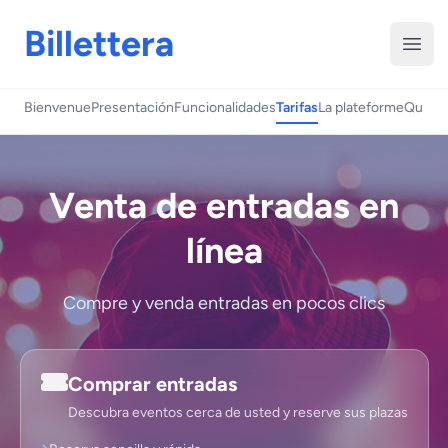
Billettera
Abri
Bienvenue
Presentación
Funcionalidades
Tarifas
La plateforme
Quién
Venta de entradas en
línea
Compre y venda entradas en pocos clics
Comprar entradas
Descubra eventos cerca de usted y reserve sus plazas