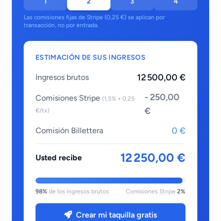
1
2
3
4
Las comisiones fijas de Stripe (0,25 €) se aplican por
transacción, no por entrada.
ESTIMACIÓN DE SUS INGRESOS
12 500,00 €
Ingresos brutos
- 250,00
Comisiones Stripe
(1,5% + 0,25
€
€/tx)
0 €
Comisión Billettera
12 250,00 €
Usted recibe
98%
de los ingresos brutos
Comisiones Stripe
2%
Crear mi taquilla gratis