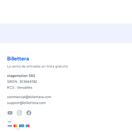
Footer
Billettera
La venta de entradas en línea gratuita
stagemotion SAS
SIREN : 813664182
RCS : Versailles
commercial@billettera.com
support@billettera.com
YouTube
Instagram
Facebook