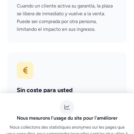
Cuando un cliente activa su garantía, la plaza
se libera de inmediato y vuelve a la venta.
Puede ser comprada por otra persona,
limitando el impacto en sus ingresos.
Sin coste para usted
La garantía es un servicio ofrecido al cliente al
comprar. Su coste lo asume el cliente, nunca
Nous mesurons l'usage du site pour l'améliorer
el organizador. 100 % gratuito en la plataforma.
Nous collectons des statistiques anonymes sur les pages que
vous consultez, pour comprendre lesquelles sont les plus utiles à