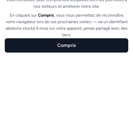
nos visiteurs et améliorer notre site.
En cliquant sur
Compris
, vous nous permettez de reconnaître
votre navigateur lors de vos prochaines visites — via un identifiant
aléatoire stocké 6 mois sur votre appareil, jamais partagé avec des
tiers.
Confianza reforzada
Compris
Inicio
Crear
Funciones
Sectores
FAQ
Los compradores indecisos se tranquilizan ante
la posibilidad de reembolso. Resultado: más
ventas para usted y una tasa de conversión
mejorada.
Ver todas las funcionalidades