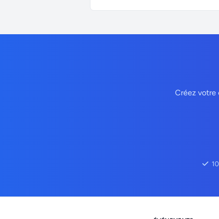
Créez votre 
10
Footer