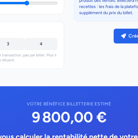
produit des ventes. Billettera
recettes : les frais de la plat
supplément du prix du billet.
Crée
3
4
 transaction, pas par billet. Plus il
e diluent.
VOTRE BÉNÉFICE BILLETTERIE ESTIMÉ
9 800,00 €
ous calculer la rentabilité nette de vot