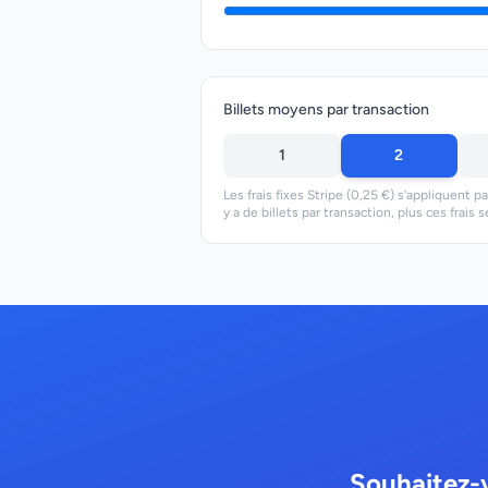
Billets moyens par transaction
1
2
Les frais fixes Stripe (0,25 €) s'appliquent par
y a de billets par transaction, plus ces frais s
Souhaitez-v