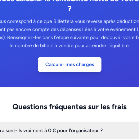
?
us correspond à ce que Billettera vous reverse après déduction 
tient pas encore compte des dépenses liées à votre événement (
). Renseignez-les dans l'étape suivante pour découvrir votre b
le nombre de billets à vendre pour atteindre l'équilibre.
Calculer mes charges
Questions fréquentes sur les frais
era sont-ils vraiment à 0 € pour l'organisateur ?