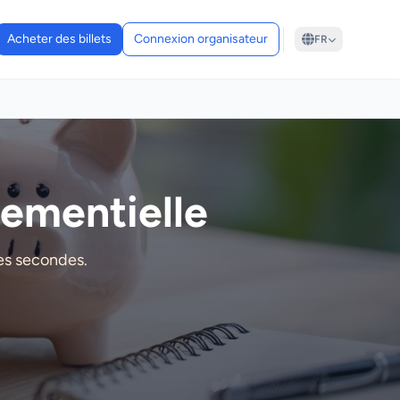
Acheter des billets
Connexion organisateur
FR
nementielle
ues secondes.