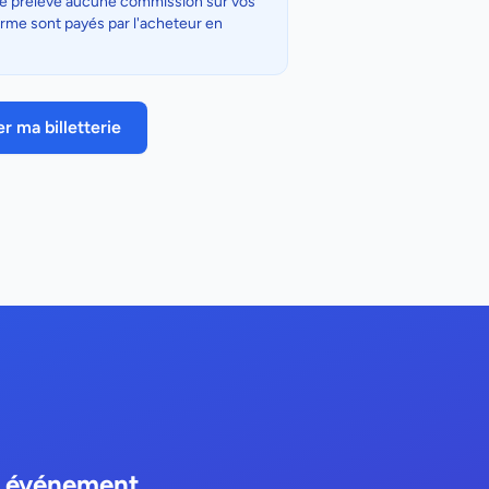
 ne prélève aucune commission sur vos
eforme sont payés par l'acheteur en
r ma billetterie
re événement