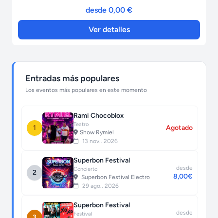
desde 0,00 €
Ver detalles
Entradas más populares
Los eventos más populares en este momento
Rami Chocoblox
Teatro
1
Agotado
Show Rymiel
13 nov.. 2026
Superbon Festival
desde
Concierto
2
8,00€
Superbon Festival Electro
29 ago.. 2026
Superbon Festival
desde
Festival
3