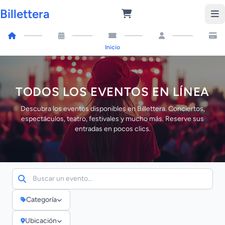
Billettera
Inicio
TODOS LOS EVENTOS EN LÍNEA
Descubra los eventos disponibles en Billettera. Conciertos,
espectáculos, teatro, festivales y mucho más. Reserve sus
entradas en pocos clics.
Categoría
Ubicación