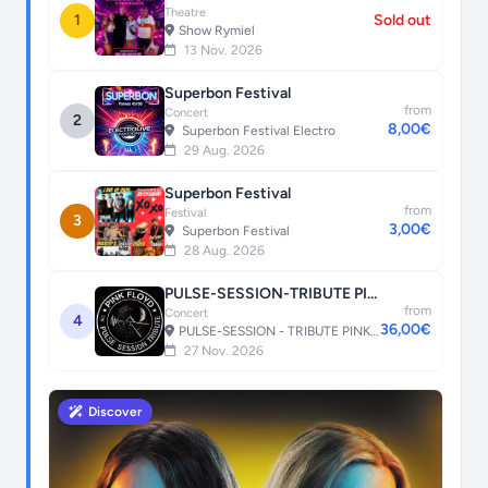
Theatre
1
Sold out
Show Rymiel
13 Nov. 2026
Superbon Festival
from
Concert
2
8,00€
Superbon Festival Electro
29 Aug. 2026
Superbon Festival
from
Festival
3
3,00€
Superbon Festival
28 Aug. 2026
PULSE-SESSION-TRIBUTE PINK FLOYD
from
Concert
4
36,00€
PULSE-SESSION - TRIBUTE PINK FLOYD
27 Nov. 2026
Discover