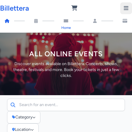
Billettera
Home
ALL ONLINE EVENTS
Discover events available on Billettera. Concerts, shows,
theatre, festivals and more. Book your tickets in just a few
clicks.
Category
Location