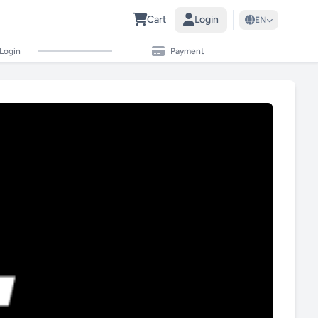
Cart
Login
EN
Login
Payment