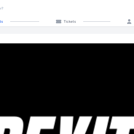
r?
ts
Tickets