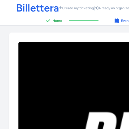
Billettera
|
Create my ticketing
Already an organize
Home
Even