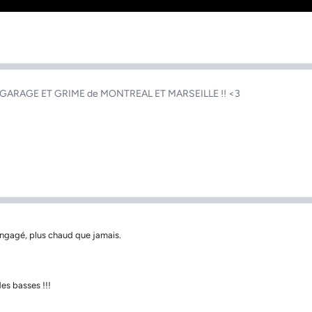
UK GARAGE ET GRIME de MONTREAL ET MARSEILLE !! <3
 engagé, plus chaud que jamais.
des basses !!!