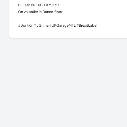
BIG UP BREXIT FAMILY !
On va brûler le
Dance-floor
#DontKillMyGrime #UKGarageMTL #BrexitLabel