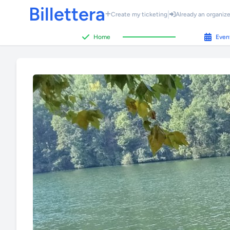
Billettera
|
Create my ticketing
Already an organize
Home
Even