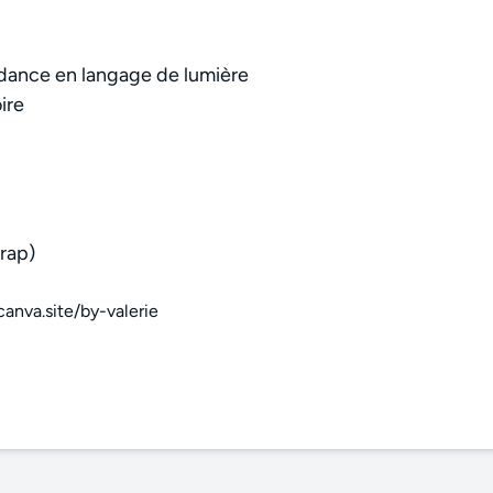
idance en langage de lumière
ire
drap)
anva.site/by-valerie