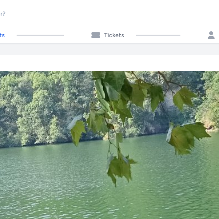
r?
ts
Tickets