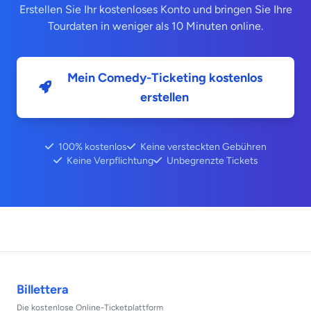
Erstellen Sie Ihr kostenloses Konto und bringen Sie Ihre
Tourdaten in weniger als 10 Minuten online.
Mein Comedy-Ticketing kostenlos
erstellen
100% kostenlos
Keine versteckten Gebühren
Keine Verpflichtung
Unbegrenzte Tickets
Footer
Billettera
Die kostenlose Online-Ticketplattform