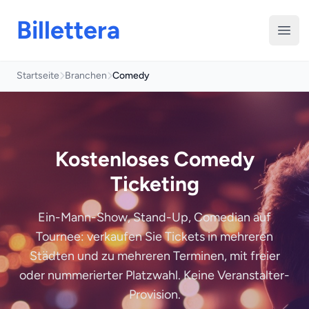
Billettera
Menü
Startseite
Branchen
Comedy
Kostenloses Comedy
Ticketing
Ein-Mann-Show, Stand-Up, Comedian auf
Tournee: verkaufen Sie Tickets in mehreren
Städten und zu mehreren Terminen, mit freier
oder nummerierter Platzwahl. Keine Veranstalter-
Provision.