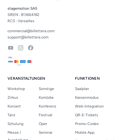
stagemotion SAS
SIREN : 813664182
RCS : Versailles
commercial@billettera.com
support@billettera.com
YouTube
Instagram
Facebook
VERANSTALTUNGEN
FUNKTIONEN
Workshop
Sonstige
Saalplan
Zirkus
Komödie
Kassenmodus
Konzert
Konferenz
Web-Integration
Tanz
Festival
QR-E-Tickets
Schulung
Oper
Promo-Codes
Messe /
Seminar
Mobile App
Ausstellung